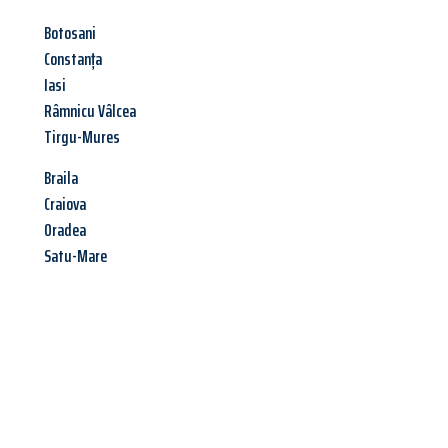
Botosani
Constanța
Iasi
Râmnicu Vâlcea
Tirgu-Mures
Braila
Craiova
Oradea
Satu-Mare
Jetzt anfragen &
Angebot