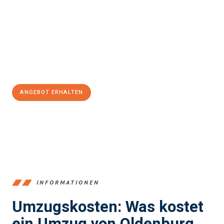
und stressfrei Ihr Umzug Oldenburg Râmnicu Vâlcea
sein kann.
Unser Expertenteam steht bereit, um Ihnen einen reibungslosen
Übergang in Ihr neues Zuhause zu garantieren.
Jetzt
unverbindliches Angebot
erhalten &
100€ sparen:
ANGEBOT ERHALTEN
+4915792653367
INFORMATIONEN
Umzugskosten: Was kostet