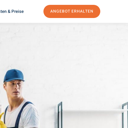
ten & Preise
ANGEBOT ERHALTEN