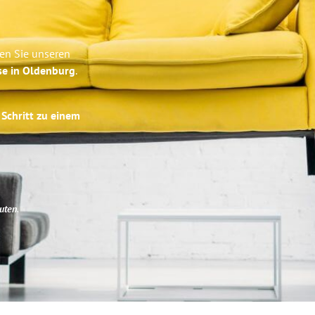
en Sie unseren
se in Oldenburg
.
 Schritt zu einem
uten
.