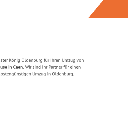
ister König Oldenburg für Ihren Umzug von
use in Caen.
Wir sind Ihr Partner für einen
d kostengünstigen Umzug in Oldenburg.