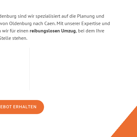
enburg sind wir spezialisiert auf die Planung und
on Oldenburg nach Caen. Mit unserer Expertise und
wir für einen
reibungslosen Umzug
, bei dem Ihre
Stelle stehen.
GEBOT ERHALTEN