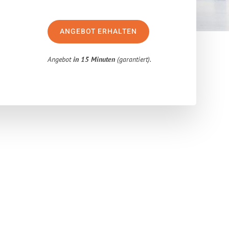
ANGEBOT ERHALTEN
Angebot
in 15 Minuten
(garantiert).