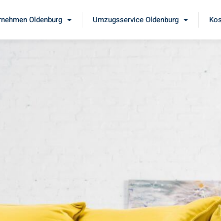
nehmen Oldenburg
Umzugsservice Oldenburg
Kos