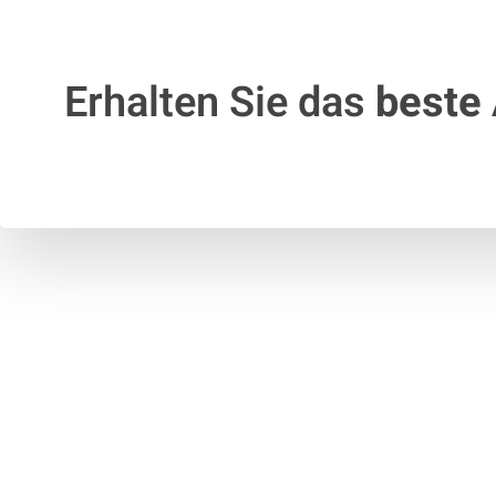
Erhalten Sie das
beste