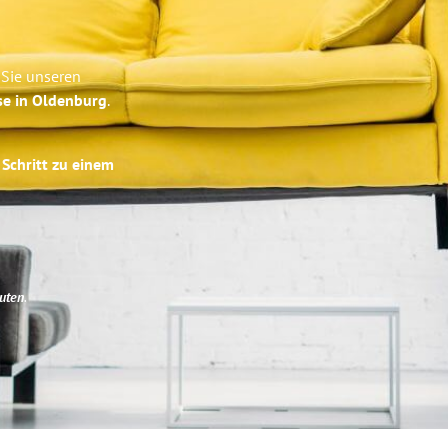
 Sie unseren
se in Oldenburg
.
 Schritt zu einem
uten
.