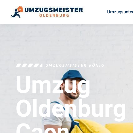
Umzugsunter
UMZUGSMEISTER KÖNIG
Umzug
Oldenburg