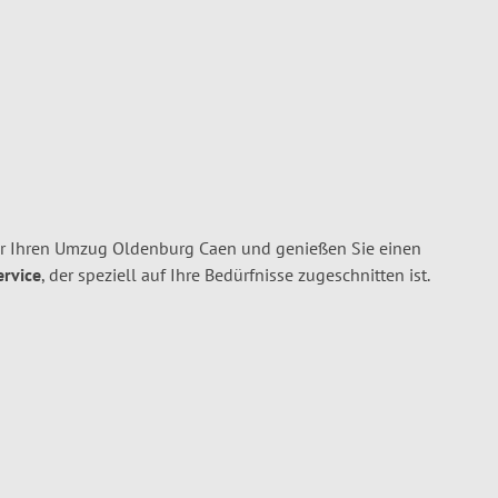
r Ihren Umzug Oldenburg Caen und genießen Sie einen
ervice
, der speziell auf Ihre Bedürfnisse zugeschnitten ist.