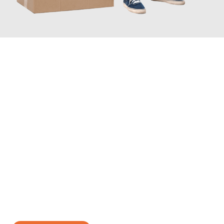
JETZT ANFRAGEN
Erleben Sie mit Umzugsmeister König Oldenburg, wie
einfach
und stressfrei Ihr Umzug Oldenburg Espoo
sein kann. Unser
Expertenteam steht bereit, um Ihnen einen reibungslosen
Übergang in Ihr neues Zuhause zu garantieren.
Jetzt
unverbindliches Angebot
erhalten &
100€ sparen: